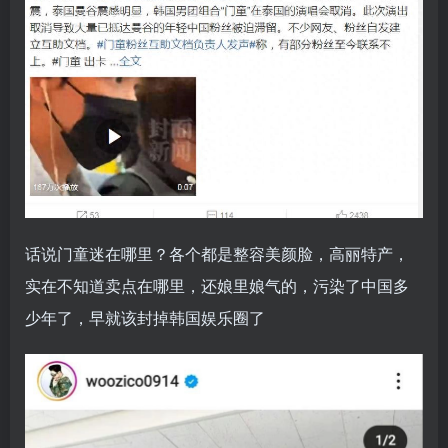
话说门童迷在哪里？各个都是整容美颜脸，高丽特产，
实在不知道卖点在哪里，还娘里娘气的，污染了中国多
少年了，早就该封掉韩国娱乐圈了