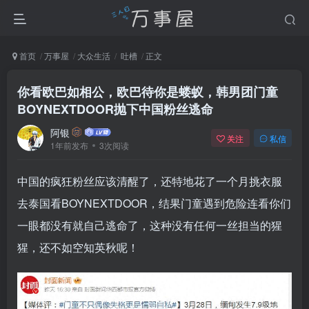
首页
万事屋
大众生活
吐槽
正文
你看欧巴如相公，欧巴待你是蝼蚁，韩男团门童
BOYNEXTDOOR抛下中国粉丝逃命
阿银
关注
私信
1年前发布
3次阅读
中国的疯狂粉丝应该清醒了，还特地花了一个月挑衣服
去泰国看BOYNEXTDOOR，结果门童遇到危险连看你们
一眼都没有就自己逃命了，这种没有任何一丝担当的猩
猩，还不如空知英秋呢！