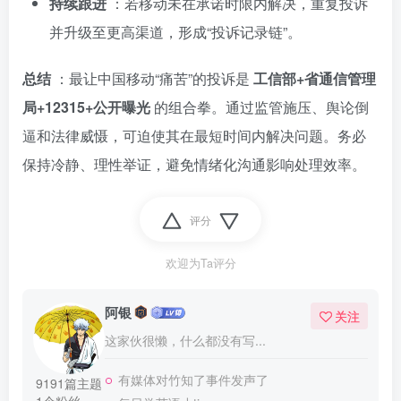
持续跟进
：若移动未在承诺时限内解决，重复投诉
并升级至更高渠道，形成“投诉记录链”。
总结
：最让中国移动“痛苦”的投诉是
工信部+省通信管理
局+12315+公开曝光
的组合拳。通过监管施压、舆论倒
逼和法律威慑，可迫使其在最短时间内解决问题。务必
保持冷静、理性举证，避免情绪化沟通影响处理效率。
评分
欢迎为Ta评分
阿银
关注
这家伙很懒，什么都没有写...
有媒体对竹知了事件发声了
9191篇主题