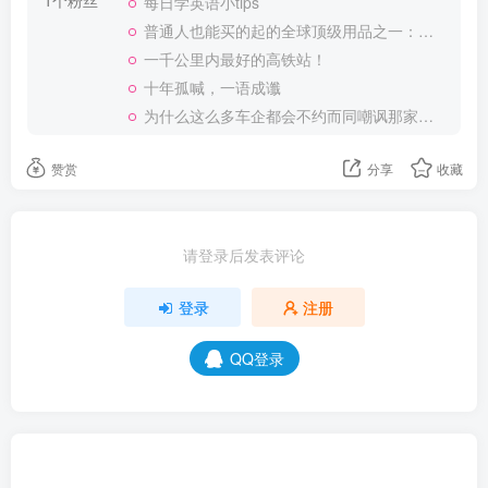
1个粉丝
每日学英语小tips
普通人也能买的起的全球顶级用品之一：WD-40润滑除锈剂！
一千公里内最好的高铁站！
十年孤喊，一语成谶
为什么这么多车企都会不约而同嘲讽那家说不得的车企？
赞赏
分享
收藏
请登录后发表评论
登录
注册
QQ登录