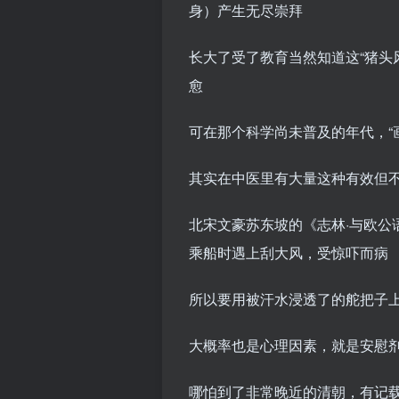
身）产生无尽崇拜
长大了受了教育当然知道这“猪头
愈
可在那个科学尚未普及的年代，“画
其实在中医里有大量这种有效但
北宋文豪苏东坡的《志林·与欧公
乘船时遇上刮大风，受惊吓而病
所以要用被汗水浸透了的舵把子
大概率也是心理因素，就是安慰
哪怕到了非常晚近的清朝，有记