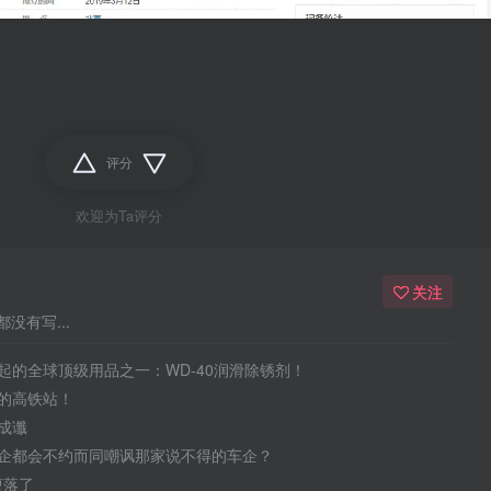
评分
欢迎为Ta评分
关注
没有写...
起的全球顶级用品之一：WD-40润滑除锈剂！
的高铁站！
成谶
企都会不约而同嘲讽那家说不得的车企？
于堕落了