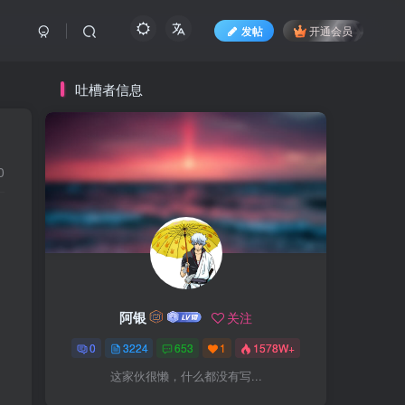
发帖
开通会员
吐槽者信息
0
阿银
关注
0
3224
653
1
1578W+
这家伙很懒，什么都没有写...