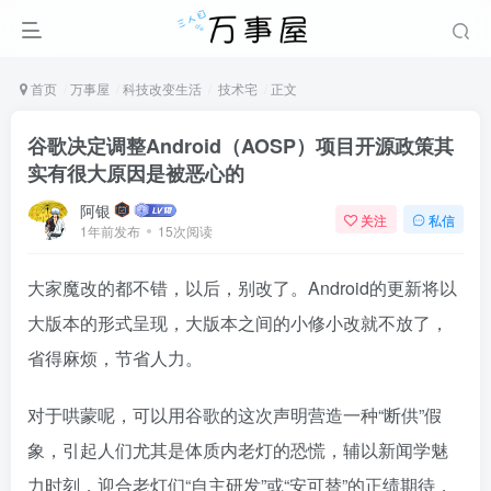
首页
万事屋
科技改变生活
技术宅
正文
谷歌决定调整Android（AOSP）项目开源政策其
实有很大原因是被恶心的
阿银
关注
私信
1年前发布
15次阅读
大家魔改的都不错，以后，别改了。Android的更新将以
大版本的形式呈现，大版本之间的小修小改就不放了，
省得麻烦，节省人力。
对于哄蒙呢，可以用谷歌的这次声明营造一种“断供”假
象，引起人们尤其是体质内老灯的恐慌，辅以新闻学魅
力时刻，迎合老灯们“自主研发”或“安可替”的正绩期待，