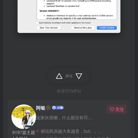
评分
欢迎为Ta评分
阿银
关注
这家伙很懒，什么都没有写...
都说风浪越大鱼越贵，but。。。
9197篇主题