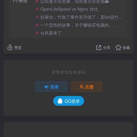
1个粉丝
以前夏天全是腿，现在夏天全是鬼👻
OpenLiteSpeed vs Nginx 对比
好家伙，竹知了事件算升级了，某kol说竹知了是日本玩具
一个悲伤的故事，关于赚钱买电脑的。。。
台风要来了
赞赏
分享
收藏
请登录后发表评论
登录
注册
QQ登录