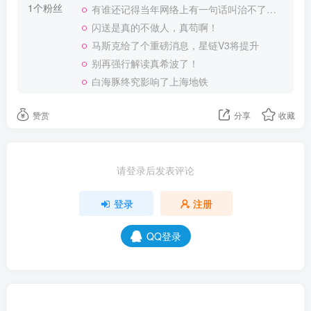
1个粉丝
有谁还记得当年网络上有一句话叫治不了洋人还治不了你吗
闪送是真的不做人，真苟啊！
马斯克给了个重磅消息，星链V3将提升
别再强行解读真希波了！
白海豚终究影响了上海地铁
赞赏
分享
收藏
请登录后发表评论
登录
注册
QQ登录