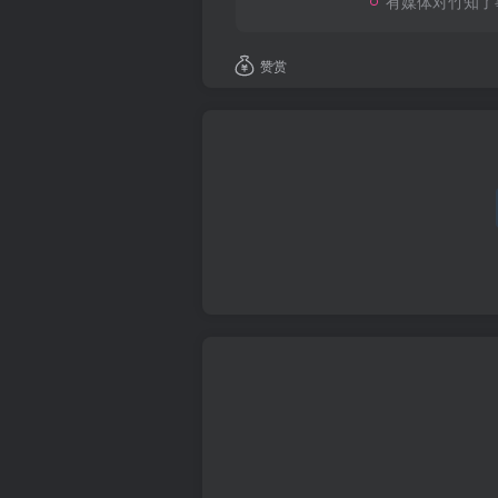
有媒体对竹知了
赞赏