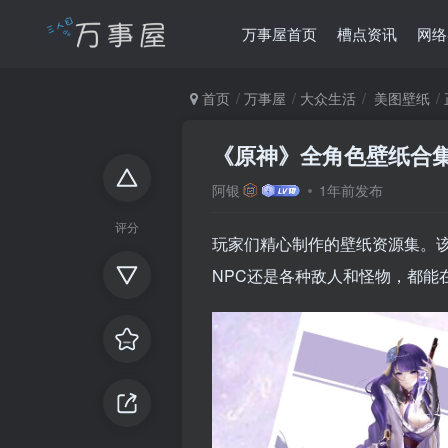
万事屋首页
槽点资讯
网络
首页
万事屋
大众生活
美图壁纸
《原神》全角色壁纸合集【J
阿银
1年前发布
评分
玩家们精心制作的壁纸资源集。
NPC还是各种敌人和怪物，都能