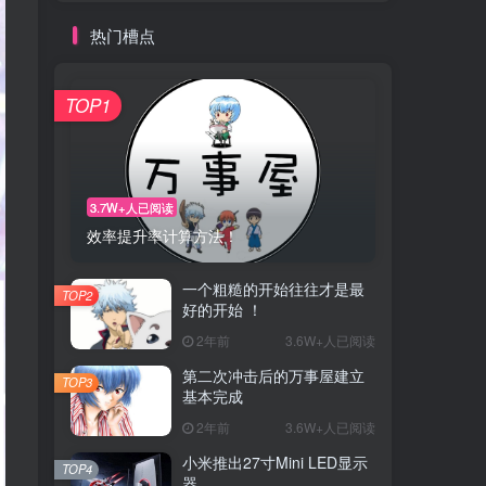
热门槽点
TOP1
3.7W+人已阅读
效率提升率计算方法！
一个粗糙的开始往往才是最
TOP2
好的开始 ！
2年前
3.6W+人已阅读
第二次冲击后的万事屋建立
TOP3
基本完成
2年前
3.6W+人已阅读
小米推出27寸Mini LED显示
TOP4
器