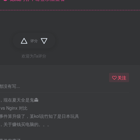
评分
欢迎为Ta评分
关注
没有写...
，现在夏天全是鬼👻
 vs Nginx 对比
事件算升级了，某kol说竹知了是日本玩具
，关于赚钱买电脑的。。。