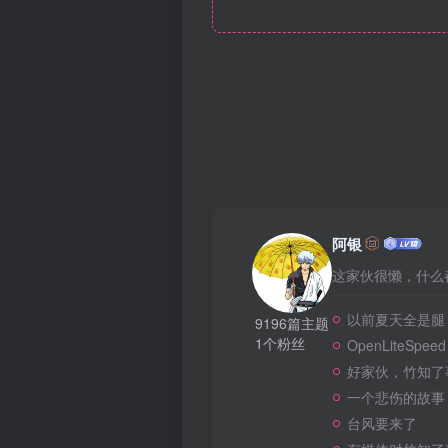
阿银
这家伙很懒，什么都
以前夏天全是腿
9196篇主题
1个粉丝
OpenLiteSpeed
好家伙，竹知了
一个悲伤的故事
台风要来了