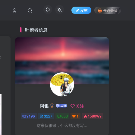
发帖
开通会员
吐槽者信息
0
阿银
关注
9196
3227
653
1
1580W+
这家伙很懒，什么都没有写...