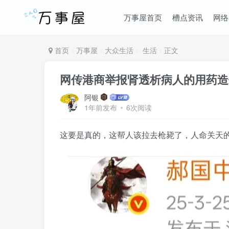
万事屋首页
槽点资讯
网络
首页
万事屋
大众生活
生活
正文
网传港商举报肾透析病人的用药造
阿银
1年前发布
6次阅读
这要是真的，这帮人该拉去枪毙了，人命关天