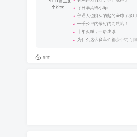
9191篇主题
1个粉丝
每日学英语小tips
普通人也能买的起的全球顶级用
一千公里内最好的高铁站！
十年孤喊，一语成谶
为什么这么多车企都会不约而同
赞赏