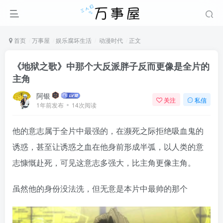
首页
万事屋
娱乐腐坏生活
动漫时代
正文
《地狱之歌》中那个大反派胖子反而更像是全片的
主角
阿银
关注
私信
1年前发布
14次阅读
他的意志属于全片中最强的，在濒死之际拒绝吸血鬼的
诱惑，甚至让诱惑之血在他身前形成半弧，以人类的意
志慷慨赴死，可见这意志多强大，比主角更像主角。
虽然他的身份没法洗，但无意是本片中最帅的那个