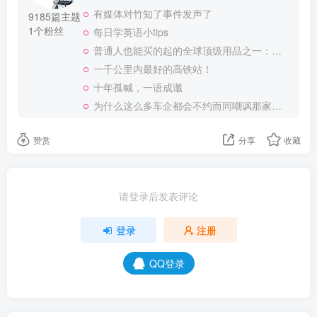
有媒体对竹知了事件发声了
9185篇主题
1个粉丝
每日学英语小tips
普通人也能买的起的全球顶级用品之一：WD-40润滑除锈剂！
一千公里内最好的高铁站！
十年孤喊，一语成谶
为什么这么多车企都会不约而同嘲讽那家说不得的车企？
赞赏
分享
收藏
请登录后发表评论
登录
注册
QQ登录