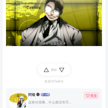
评分
欢迎为Ta评分
阿银
关注
这家伙很懒，什么都没有写...