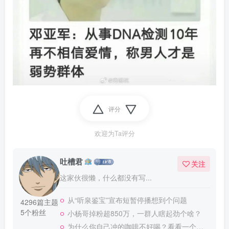
评分
欢迎为Ta评分
吐槽君
关注
这家伙很懒，什么都没有写...
从“听泉鉴宝”宣布短暂停播想到个问题
4296篇主题
5个粉丝
小杨哥掉粉超850万，一群人瞎起劲个啥？
为什么你自己冲的咖啡不好喝？看看一个自媒体博主的分享