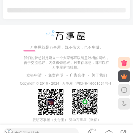
万事屋就是万事屋，既不伟大，也不卑微。
我们的梦想就是建立一个大家都可以随意吐槽的网站，
善于交流也好，内敛孤僻也罢，只要你愿意，都可以在
万事屋尽情吐槽。
友链申请
免责声明
广告合作
关于我们
Copyright © 2010 - 2024 ·
万事屋
·
沪ICP备16001031号-1
.
赞助万事屋（微信）
赞助万事屋（支付宝）
评分
欢迎评论吐槽