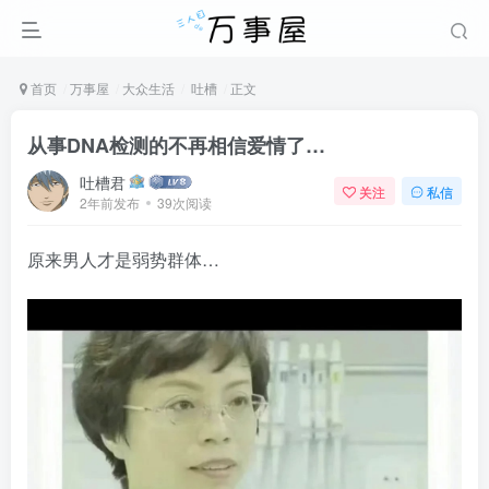
首页
万事屋
大众生活
吐槽
正文
从事DNA检测的不再相信爱情了…
吐槽君
关注
私信
2年前发布
39次阅读
原来男人才是弱势群体…