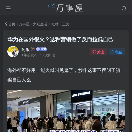
首页
万事屋
大众生活
吐槽
正文
华为在国外很火？这种营销做了反而拉低自己
阿银
关注
私信
1年前发布
7次阅读
海外都不好用，能火就叫见鬼了，炒作这事不摆明了骗
骗自己人么