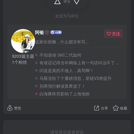
评分
欢迎为Ta评分
阿银
关注
这家伙很懒，什么都没有写...
不知道dji 360二代如何
9203篇主题
1个粉丝
有谁还记得当年网络上有一句话叫治不了洋人还治不了你吗
闪送是真的不做人，真苟啊！
马斯克给了个重磅消息，星链V3将提升
别再强行解读真希波了！
白海豚终究影响了上海地铁
赞赏
分享
收藏
请登录后发表评论