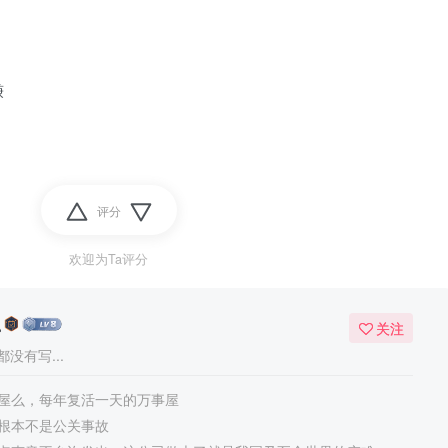
赚
评分
欢迎为Ta评分
么
关注
没有写...
屋么，每年复活一天的万事屋
根本不是公关事故