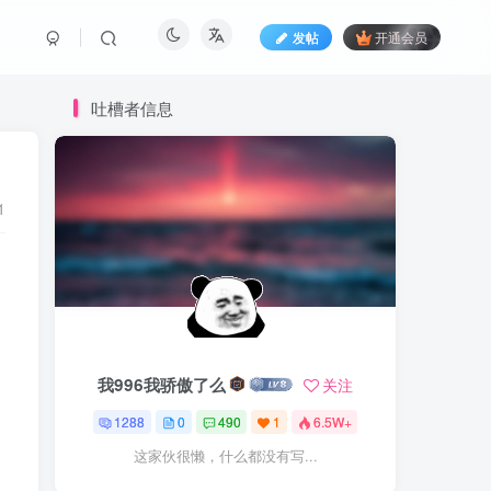
发帖
开通会员
吐槽者信息
1
我996我骄傲了么
关注
1288
0
490
1
6.5W+
这家伙很懒，什么都没有写...