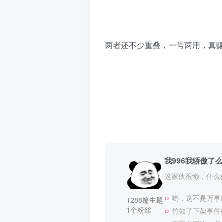
两者还不少重叠，一号两用，真
我996我骄傲了
这家伙很懒，什么都
哟，这不是万事
1288篇主题
1个粉丝
竹知了下架事件