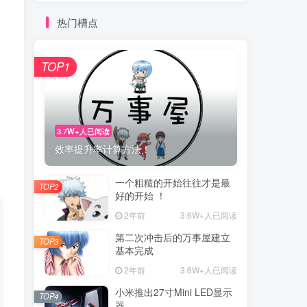
热门槽点
TOP1
3.7W+人已阅读
效率提升率计算方法！
一个粗糙的开始往往才是最
TOP2
好的开始 ！
2年前
3.6W+人已阅读
第二次冲击后的万事屋建立
TOP3
基本完成
2年前
3.6W+人已阅读
小米推出27寸Mini LED显示
TOP4
器