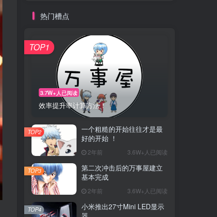
热门槽点
TOP1
3.7W+人已阅读
效率提升率计算方法！
一个粗糙的开始往往才是最
TOP2
好的开始 ！
2年前
3.6W+人已阅读
第二次冲击后的万事屋建立
TOP3
基本完成
2年前
3.6W+人已阅读
小米推出27寸Mini LED显示
TOP4
器