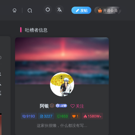
发帖
开通会员
吐槽者信息
0
总
么
底
阿银
关注
9193
3227
653
1
1580W+
这家伙很懒，什么都没有写...