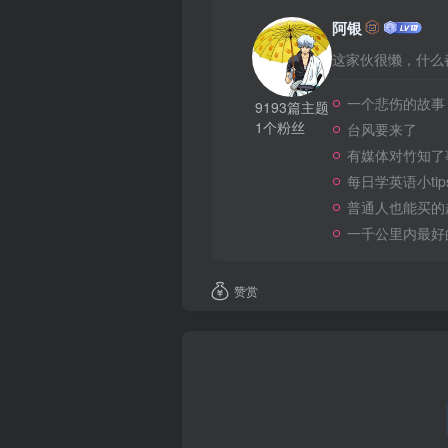
阿银
这家伙很懒，什么都
一个悲伤的故事
9193篇主题
1个粉丝
台风要来了
有媒体对竹知了
每日学英语小tip
普通人也能买的
一千公里内最好
赞赏