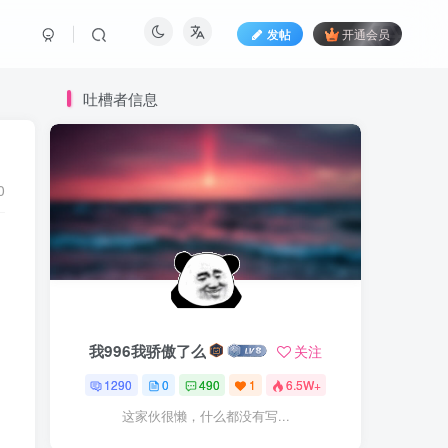
发帖
开通会员
吐槽者信息
0
我996我骄傲了么
关注
1290
0
490
1
6.5W+
这家伙很懒，什么都没有写...