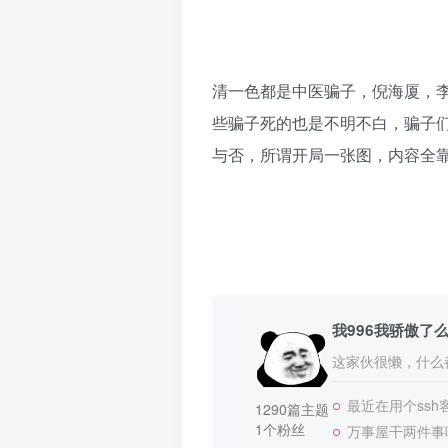
清一色都是中医骗子，倪海厦，
些骗子死的也是不明不白，骗子
与否，所谓开局一张图，内容全
我996我骄傲了
这家伙很懒，什么都
最近在用个ssh
1290篇主题
1个粉丝
万事屋干两件事