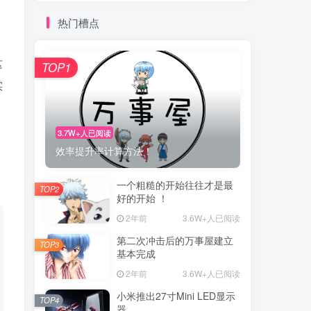
热门槽点
这
TOP1
实
3.7W+人已阅读
效率提升率计算方法！
一个粗糙的开始往往才是最
TOP2
好的开始 ！
2年前
3.6W+人已阅读
第二次冲击后的万事屋建立
TOP3
基本完成
2年前
3.6W+人已阅读
小米推出27寸Mini LED显示
TOP4
器