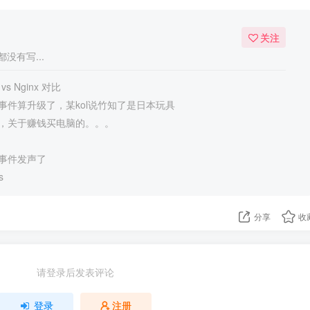
关注
没有写...
 vs Nginx 对比
事件算升级了，某kol说竹知了是日本玩具
，关于赚钱买电脑的。。。
事件发声了
s
分享
收
请登录后发表评论
登录
注册