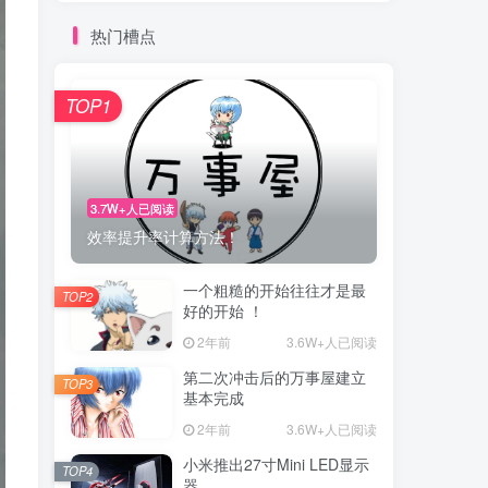
热门槽点
TOP1
3.7W+人已阅读
效率提升率计算方法！
一个粗糙的开始往往才是最
TOP2
好的开始 ！
2年前
3.6W+人已阅读
第二次冲击后的万事屋建立
TOP3
基本完成
2年前
3.6W+人已阅读
小米推出27寸Mini LED显示
TOP4
器