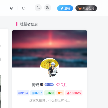
发帖
开通会员
吐槽者信息
0
后
阿银
关注
9194
3227
653
1
1580W+
这家伙很懒，什么都没有写...