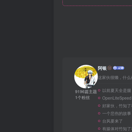
阿银
这家伙很懒，什么都
以前夏天全是腿
9196篇主题
1个粉丝
OpenLiteSpeed
好家伙，竹知了
一个悲伤的故事
台风要来了
有媒体对竹知了