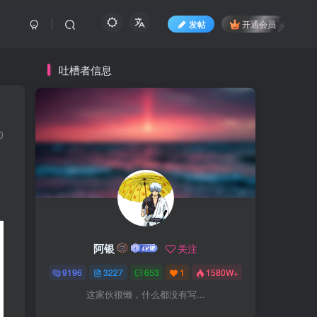
发帖
开通会员
吐槽者信息
0
阿银
关注
9196
3227
653
1
1580W+
这家伙很懒，什么都没有写...