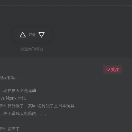
评分
欢迎为Ta评分
关注
没有写...
，现在夏天全是鬼👻
 vs Nginx 对比
事件算升级了，某kol说竹知了是日本玩具
，关于赚钱买电脑的。。。
事件发声了