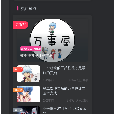
热门槽点
TOP1
3.7W+人已阅读
效率提升率计算方法！
一个粗糙的开始往往才是最
TOP2
好的开始 ！
2年前
3.6W+人已阅读
第二次冲击后的万事屋建立
TOP3
基本完成
2年前
3.6W+人已阅读
小米推出27寸Mini LED显示
TOP4
器