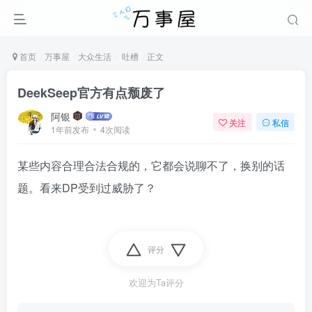
首页
万事屋
大众生活
吐槽
正文
DeekSeep官方有点颓废了
阿银
关注
私信
1年前发布
4次阅读
某些内容合理合法合规的，它都会说聊不了，换别的话
题。看来DP受到过威胁了？
评分
欢迎为Ta评分