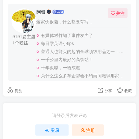
阿银
关注
这家伙很懒，什么都没有写...
有媒体对竹知了事件发声了
9191篇主题
1个粉丝
每日学英语小tips
普通人也能买的起的全球顶级用品之一：WD-40润滑除锈剂！
一千公里内最好的高铁站！
十年孤喊，一语成谶
为什么这么多车企都会不约而同嘲讽那家说不得的车企？
赞赏
分享
收藏
请登录后发表评论
登录
注册