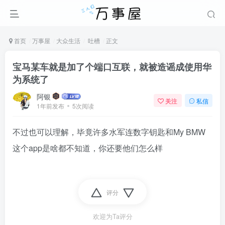
首页
万事屋
大众生活
吐槽
正文
宝马某车就是加了个端口互联，就被造谣成使用华
为系统了
阿银
关注
私信
1年前发布
5次阅读
不过也可以理解，毕竟许多水军连数字钥匙和My BMW
这个app是啥都不知道，你还要他们怎么样
评分
欢迎为Ta评分