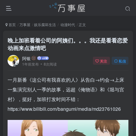
首页
万事屋
娱乐腐坏生活
动漫时代
正文
晚上加班看着公司的阿姨们。。。我还是看看恋爱
动画来点激情吧
阿银
关注
私信
1年前发布
8次阅读
一月新番《这公司有我喜欢的人》从告白→约会→上床
一集演完别人一季的故事，远超《俺物语》和《堀与宫
村》，挺好，加班打发时间不错：
https://www.bilibili.com/bangumi/media/md23761026