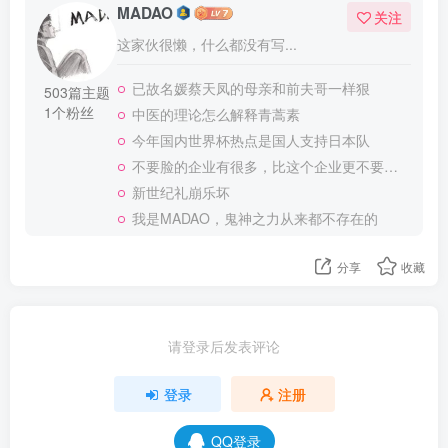
MADAO
关注
这家伙很懒，什么都没有写...
已故名媛蔡天凤的母亲和前夫哥一样狠
503篇主题
1个粉丝
中医的理论怎么解释青蒿素
今年国内世界杯热点是国人支持日本队
不要脸的企业有很多，比这个企业更不要脸的，应该就没有了
新世纪礼崩乐坏
我是MADAO，鬼神之力从来都不存在的
分享
收藏
请登录后发表评论
登录
注册
QQ登录