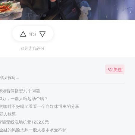
评分
欢迎为Ta评分
关注
没有写...
宣布短暂停播想到个问题
50万，一群人瞎起劲个啥？
的咖啡不好喝？看看一个自媒体博主的分享
骂人抹黑
 智能无线洗地机元1232.8元
金融的风险大到一般人根本承受不起