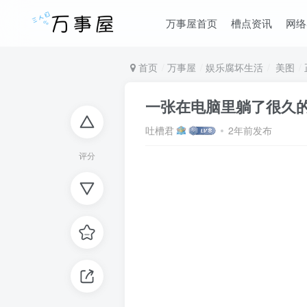
万事屋首页
槽点资讯
网络
首页
万事屋
娱乐腐坏生活
美图
一张在电脑里躺了很久
吐槽君
2年前发布
评分