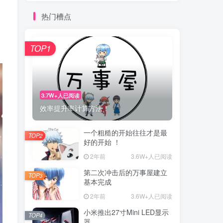
热门槽点
TOP1
3.7W+人已阅读
效率提升率计算方法！
一个粗糙的开始往往才是最
TOP2
好的开始 ！
2年前
3.6W+人已阅读
第二次冲击后的万事屋建立
TOP3
基本完成
2年前
3.6W+人已阅读
小米推出27寸Mini LED显示
TOP4
器