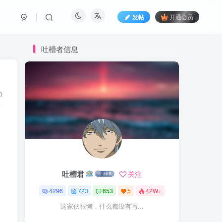
发帖
开通会员
吐槽者信息
0
吐槽君
关注
4296
723
653
5
42W+
这家伙很懒，什么都没有写...