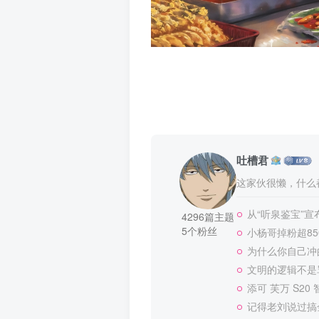
吐槽君
这家伙很懒，什么都
从“听泉鉴宝”
4296篇主题
5个粉丝
小杨哥掉粉超8
为什么你自己冲
文明的逻辑不是
添可 芙万 S20
记得老刘说过搞