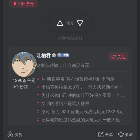
明日方舟
评分
欢迎为Ta评分
吐槽君
关注
这家伙很懒，什么都没有写...
从“听泉鉴宝”宣布短暂停播想到个问题
4296篇主题
5个粉丝
小杨哥掉粉超850万，一群人瞎起劲个啥？
为什么你自己冲的咖啡不好喝？看看一个自媒体博主的分享
文明的逻辑不是骂人抹黑
添可 芙万 S20 智能无线洗地机元1232.8元
记得老刘说过搞金融的风险大到一般人根本承受不起
赞赏
分享
收藏