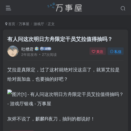
首页
万事屋
游戏厅
正文
有人问这次明日方舟限定干员艾拉值得抽吗？
吐槽君
关注
私信
2年前发布
27次阅读
艾拉是真限定，过了这村就绝对没这店了，就算艾拉是
给对面加血，也要抽的好吧？
灰烬不说了，麒麟R夜刀，抽到的都说好！