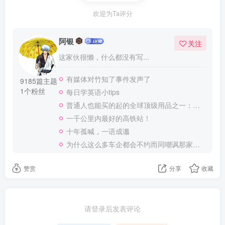
欢迎为Ta评分
阿银
关注
这家伙很懒，什么都没有写...
有媒体对竹知了事件发声了
9185篇主题
1个粉丝
每日学英语小tips
普通人也能买的起的全球顶级用品之一：WD-40润滑除锈剂！
一千公里内最好的高铁站！
十年孤喊，一语成谶
为什么这么多车企都会不约而同嘲讽那家说不得的车企？
赞赏
分享
收藏
请登录后发表评论