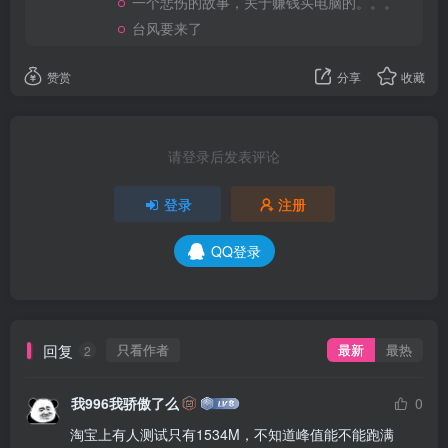
一个悲伤的故事，关于赚钱买电脑的。。。
台风要来了
赞赏
分享
收藏
请登录后发表评论
登录
注册
QQ登录
回复
只看作者
最新
最热
2
我996我骄傲了么
0
淘宝上有人测试只有1534M，不知道峰值能不能跑满