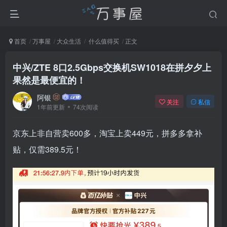
首页
万事屋
大众生活
什么值得买
正文
中兴/ZTE 8口2.5Gbps交换机SW1018在拼夕夕上
果然是最便宜的！
阿银
关注
私信
1年前更新
74次阅读
京东上非自营卖600多，淘宝上卖449元，拼多多拿补
贴，仅需389.5元！