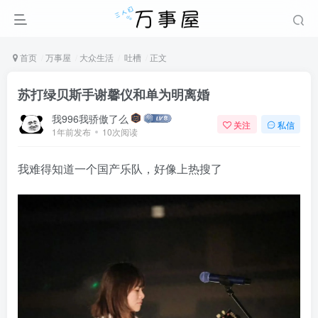
首页
万事屋
大众生活
吐槽
正文
苏打绿贝斯手谢馨仪和单为明离婚
我996我骄傲了么
关注
私信
1年前发布
10次阅读
我难得知道一个国产乐队，好像上热搜了