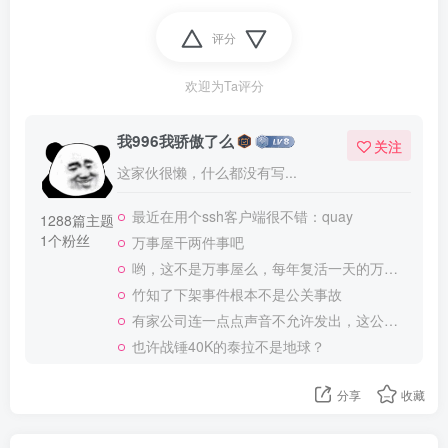
评分
欢迎为Ta评分
我996我骄傲了么
关注
这家伙很懒，什么都没有写...
最近在用个ssh客户端很不错：quay
1288篇主题
1个粉丝
万事屋干两件事吧
哟，这不是万事屋么，每年复活一天的万事屋
竹知了下架事件根本不是公关事故
有家公司连一点点声音不允许发出，这公司做大了就是我国乃至全世界的灾难
也许战锤40K的泰拉不是地球？
分享
收藏