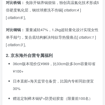
对比铁锅：
免除开锅养锅烦恼，独创高温氮化技术形成5
倍硬度氧化层，钢丝球擦洗不伤锅[
citation:4
]
[
citation:6
]。
对比铜锅：
重量减轻47%，1.2kg超轻量化设计实现女性
单手颠勺，复合底结构解决纯钛导热慢痛点[
citation:1
]
[
citation:3
]。
2. 京东海外自营专属福利
36cm版本现价仅¥969，比33cm款多3cm容量却省
¥100+
日本直邮+海关监管仓备货，比国内专柜同款便宜
30%
赠送定制榉木锅铲+防烫硅胶套（限量前100名）