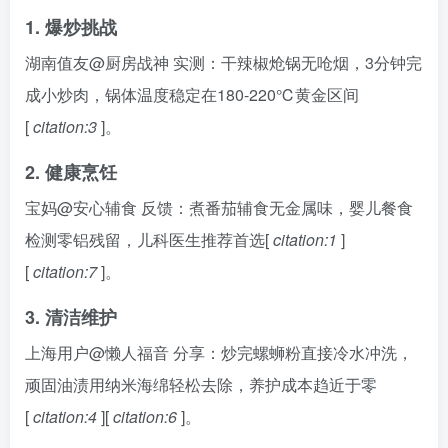
1. 爆炒挑战
湖南值友@厨房战神 实测：干辣椒炝锅无呛烟，3分钟完
成小炒肉，锅体温度稳定在180-220℃黄金区间
[
citation:3
]。
2. 健康烹饪
宝妈@安心辅食 反馈：煮番茄辅食无金属味，婴儿餐食
检测零铝残留，儿科医生推荐首选[
citation:1
]
[
citation:7
]。
3. 清洁维护
上海用户@懒人福音 分享：炒完螺蛳粉直接冷水冲洗，
顽固油渍用纳米海绵轻松去除，养护成本趋近于零
[
citation:4
][
citation:6
]。