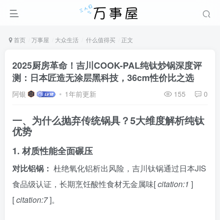
首页
万事屋
大众生活
什么值得买
正文
2025厨房革命！吉川COOK-PAL纯钛炒锅深度评
测：日本匠造无涂层黑科技，36cm性价比之选
阿银
1年前更新
155
0
一、为什么抛弃传统锅具？5大维度解析纯钛
优势
1. 材质性能全面碾压
对比铝锅：
杜绝氧化铝析出风险，吉川钛锅通过日本JIS
食品级认证，长期烹饪酸性食材无金属味[
citation:1
]
[
citation:7
]。