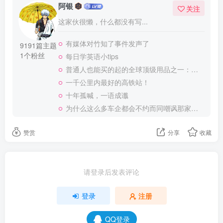
阿银
关注
这家伙很懒，什么都没有写...
有媒体对竹知了事件发声了
9191篇主题
1个粉丝
每日学英语小tips
普通人也能买的起的全球顶级用品之一：WD-40润滑除锈剂！
一千公里内最好的高铁站！
十年孤喊，一语成谶
为什么这么多车企都会不约而同嘲讽那家说不得的车企？
赞赏
分享
收藏
请登录后发表评论
登录
注册
QQ登录