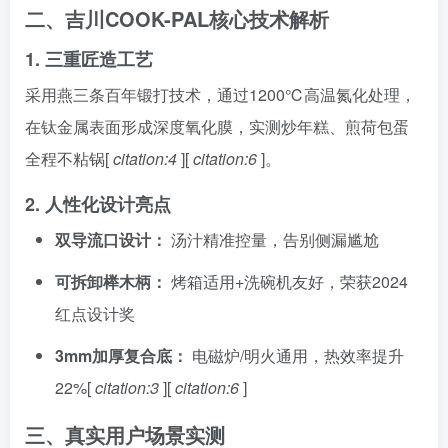
二、吉川COOK-PAL核心技术解析
1. 三重匠造工艺
采用燕三条百年锻打技术，通过1200℃高温氮化处理，
在钛金属表面形成深度氧化膜，实测炒年糕、煎荷包蛋
全程不粘锅[
citation:4
][
citation:6
]。
2. 人性化设计亮点
双导流口设计：
汤汁精准控量，告别侧漏尴尬
可拆卸榉木柄：
烤箱适用+洗碗机友好，荣获2024
红点设计奖
3mm加厚复合底：
电磁炉/明火通用，热效率提升
22%[
citation:3
][
citation:6
]
三、真实用户场景实测