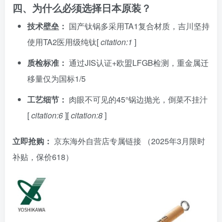
四、为什么必须选择日本原装？
技术壁垒：
国产钛锅多采用TA1复合材质，吉川坚持
使用TA2医用级纯钛[
citation:1
]
质检标准：
通过JIS认证+欧盟LFGB检测，重金属迁
移量仅为国标1/5
工艺细节：
肉眼不可见的45°锅边抛光，倒菜不挂汁
[
citation:6
][
citation:8
]
立即抢购：
京东海外自营店专属链接
（2025年3月限时
补贴，保价618）