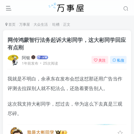
首页
万事屋
大众生活
吐槽
正文
网传鸿蒙智行法务起诉大彬同学，这大彬同学回应
有点刚
阿银
关注
私信
1年前发布
25次阅读
我就是不明白，余承东在发布会怼这怼那还用广告当作
评测去拉踩别人就不犯法么，还急着要告别人。
这次我支持大彬同学，怼过去，华为这么下去真是三观
尽碎。