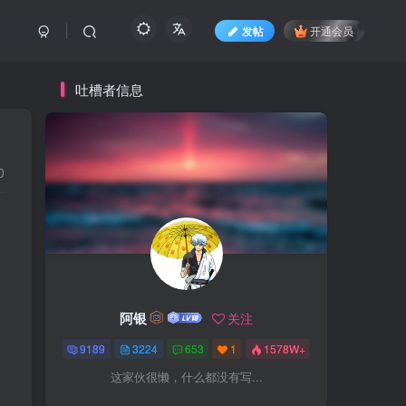
发帖
开通会员
吐槽者信息
0
阿银
关注
9189
3224
653
1
1578W+
这家伙很懒，什么都没有写...