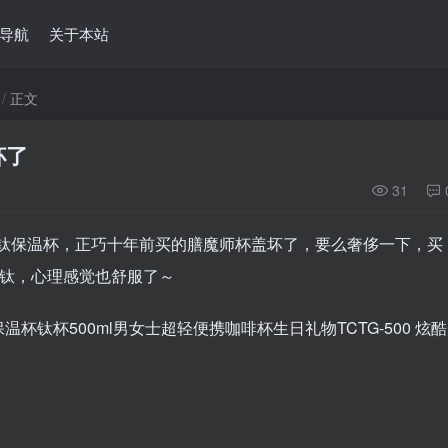
导航
关于本站
正文
杯了
31
ml的钛保温杯，正巧十年前买的膳魔师杯盖坏了，要么奢侈一下，买
了钛，心理感觉也舒服了～
温杯钛杯500ml男女士超轻便携咖啡杯生日礼物TCTG-500 炫酷