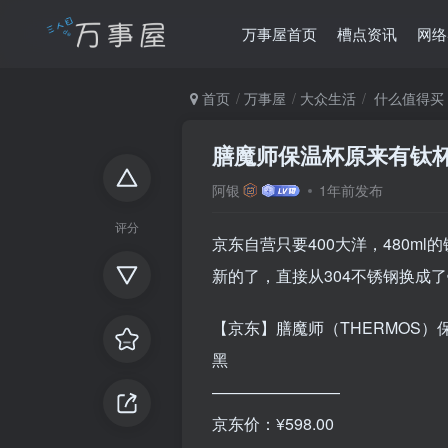
万事屋首页
槽点资讯
网络
首页
万事屋
大众生活
什么值得买
膳魔师保温杯原来有钛
阿银
1年前发布
评分
京东自营只要400大洋，480
新的了，直接从304不锈钢换成
【京东】膳魔师（THERMOS）保
黑
————————
京东价：¥598.00