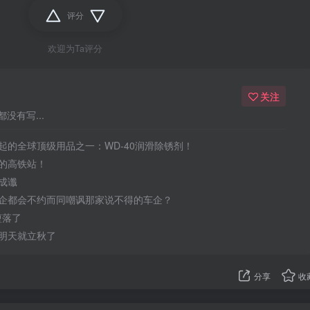
评分
欢迎为Ta评分
关注
没有写...
起的全球顶级用品之一：WD-40润滑除锈剂！
的高铁站！
成谶
企都会不约而同嘲讽那家说不得的车企？
于堕落了
明天就立秋了
分享
收