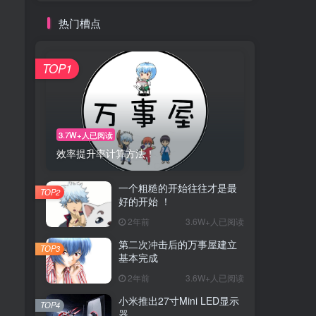
热门槽点
TOP1
3.7W+人已阅读
效率提升率计算方法！
一个粗糙的开始往往才是最
TOP2
好的开始 ！
2年前
3.6W+人已阅读
第二次冲击后的万事屋建立
TOP3
基本完成
2年前
3.6W+人已阅读
小米推出27寸Mini LED显示
TOP4
器