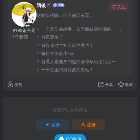
阿银
关注
这家伙很懒，什么都没有写...
一个悲伤的故事，关于赚钱买电脑的。。。
9192篇主题
1个粉丝
台风要来了
有媒体对竹知了事件发声了
每日学英语小tips
普通人也能买的起的全球顶级用品之一：WD-40润滑除锈剂！
一千公里内最好的高铁站！
赞赏
分享
收藏
请登录后发表评论
登录
注册
QQ登录