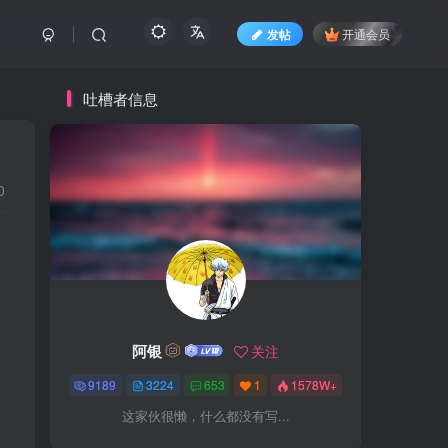
发帖
开通会员
吐槽者信息
0
阿银
关注
9189
3224
653
1
1578W+
这家伙很懒，什么都没有写...