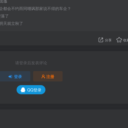
成谶
企都会不约而同嘲讽那家说不得的车企？
于堕落了
明天就立秋了
分享
收
请登录后发表评论
登录
注册
QQ登录