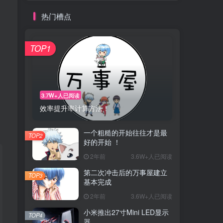
热门槽点
TOP1
3.7W+人已阅读
效率提升率计算方法！
一个粗糙的开始往往才是最
TOP2
好的开始 ！
2年前
3.6W+人已阅读
第二次冲击后的万事屋建立
TOP3
基本完成
2年前
3.6W+人已阅读
小米推出27寸Mini LED显示
TOP4
器