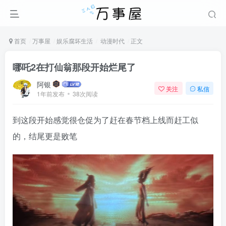
首页
万事屋
娱乐腐坏生活
动漫时代
正文
哪吒2在打仙翁那段开始烂尾了
阿银
关注
私信
1年前发布
38次阅读
到这段开始感觉很仓促为了赶在春节档上线而赶工似
的，结尾更是败笔