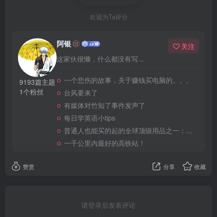
欢迎为Ta评分
阿银
关注
这家伙很懒，什么都没有写...
一个悲伤的故事，关于赚钱买电脑的。。。
9193篇主题
1个粉丝
台风要来了
有媒体对竹知了事件发声了
每日学英语小tips
普通人也能买的起的全球顶级用品之一：WD-40润滑除锈剂！
一千公里内最好的高铁站！
赞赏
分享
收藏
请登录后发表评论