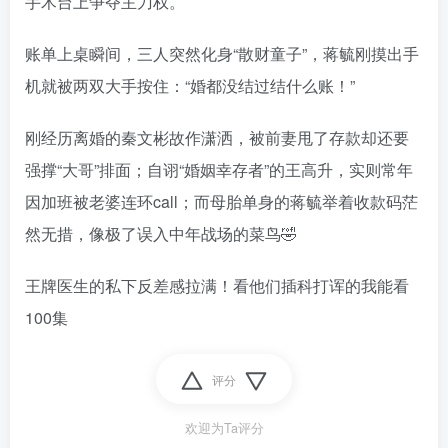
手术台上争夺主刀权。
账单上桌瞬间，三人突然化身“散财童子”，蒋毓刚摸出手
机就被两双大手按住：“婚都没结过结什么账！”
刚经历离婚的秦文彬故作潇洒，被前妻甩了存款却还要
强撑“大哥”排面；自诩“婚姻幸存者”的王高升，实则常年
因加班被老婆连环call；而母胎单身的蒋毓举着收款码茫
然无措，像极了误入中年战场的菜鸟🤣
王牌医生的私下反差感拉满！看他们插科打诨的我能看
100集
评分
欢迎为Ta评分