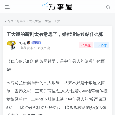
首页
万事屋
大众生活
生活
正文
王大锤的新剧太有意思了，婚都没结过结什么账
阿银
关注
私信
1年前发布
38次阅读
《仁心俱乐部》的饭局哲学，是中年男人的倔强与体面
😂
医院马拉松俱乐部的五人聚餐，从来不只是干饭这么简
单。当秦文彬、王高升两位“过来人”拉着小年轻蒋毓传授
婚姻经验时，三杯酒下肚便上演了中年男人的“尊严保卫
战”——比谁敬酒杯沿压得更低，暗戳戳较劲的姿态活像