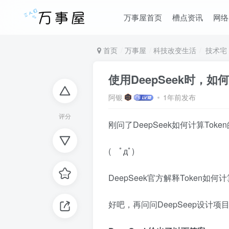
万事屋首页
槽点资讯
网络
首页
万事屋
科技改变生活
技术宅
使用DeepSeek时，如
阿银
1年前发布
评分
刚问了DeepSeek如何计算Tok
( ﾟдﾟ)
DeepSeek官方解释Token如何
好吧，再问问DeepSeep设计项