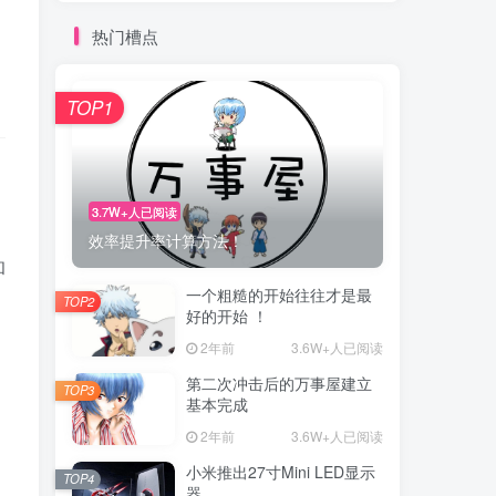
热门槽点
TOP1
3.7W+人已阅读
效率提升率计算方法！
和
一个粗糙的开始往往才是最
TOP2
好的开始 ！
2年前
3.6W+人已阅读
第二次冲击后的万事屋建立
TOP3
基本完成
2年前
3.6W+人已阅读
小米推出27寸Mini LED显示
TOP4
器