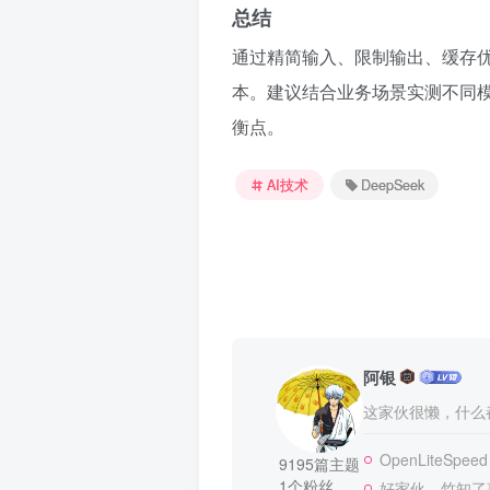
总结
通过精简输入、限制输出、缓存优化
本。建议结合业务场景实测不同
衡点。
AI技术
DeepSeek
阿银
这家伙很懒，什么都
OpenLiteSpeed
9195篇主题
1个粉丝
好家伙，竹知了