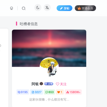
发帖
开通会员
吐槽者信息
0
阿银
关注
9195
3227
653
1
1580W+
这家伙很懒，什么都没有写...