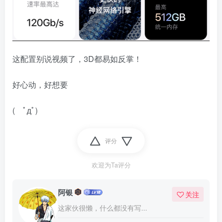
这配置别说视频了，3D都易如反掌！
好心动，好想要
( ﾟдﾟ)
评分
欢迎为Ta评分
阿银
关注
这家伙很懒，什么都没有写...