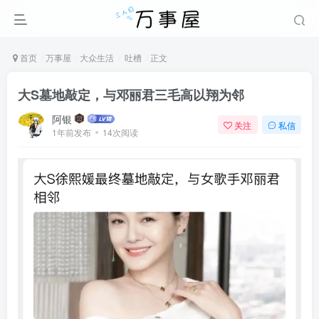
首页
万事屋
大众生活
吐槽
正文
大S墓地敲定，与邓丽君三毛高以翔为邻
阿银
关注
私信
1年前发布
14次阅读