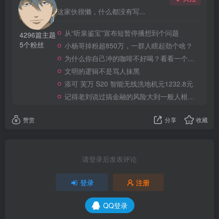
这家伙很懒，什么都没有写...
从“听泉鉴宝”宣布短暂停播想到个问题
4296篇主题
5个粉丝
小杨哥掉粉超850万，一群人瞎起劲个啥？
为什么你自己冲的咖啡不好喝？看看一个自媒体博主的分享
文明的逻辑不是骂人抹黑
添可 芙万 S20 智能无线洗地机元1232.8元
记得老刘说过搞金融的风险大到一般人根本承受不起
赞赏
分享
收藏
请登录后发表评论
登录
注册
QQ登录