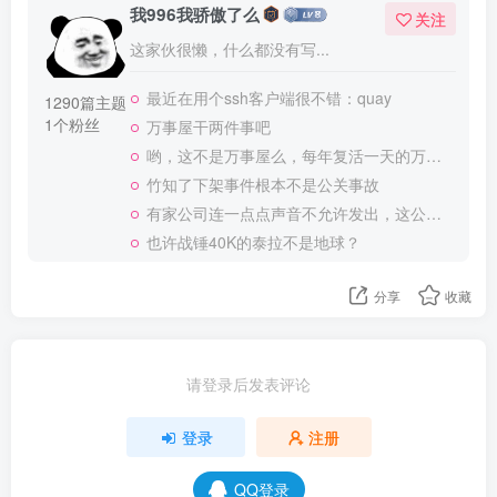
我996我骄傲了么
关注
这家伙很懒，什么都没有写...
最近在用个ssh客户端很不错：quay
1290篇主题
1个粉丝
万事屋干两件事吧
哟，这不是万事屋么，每年复活一天的万事屋
竹知了下架事件根本不是公关事故
有家公司连一点点声音不允许发出，这公司做大了就是我国乃至全世界的灾难
也许战锤40K的泰拉不是地球？
分享
收藏
请登录后发表评论
登录
注册
QQ登录