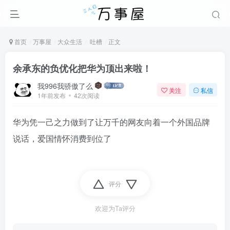
首页
万事屋
大众生活
吐槽
正文
余承东的负优化把华为顶出来啦！
我996我骄傲了么
关注
私信
1年前发布
42次阅读
华为凭一己之力做到了让万千的网友向着一个外国品牌
说话，爱国情怀消费到位了
评分
欢迎为Ta评分