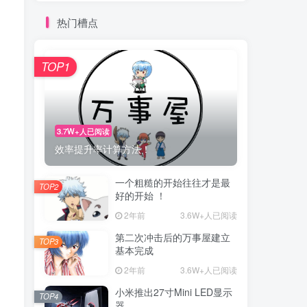
热门槽点
TOP1
3.7W+人已阅读
效率提升率计算方法！
一个粗糙的开始往往才是最
TOP2
好的开始 ！
2年前
3.6W+人已阅读
第二次冲击后的万事屋建立
TOP3
基本完成
2年前
3.6W+人已阅读
小米推出27寸Mini LED显示
TOP4
器