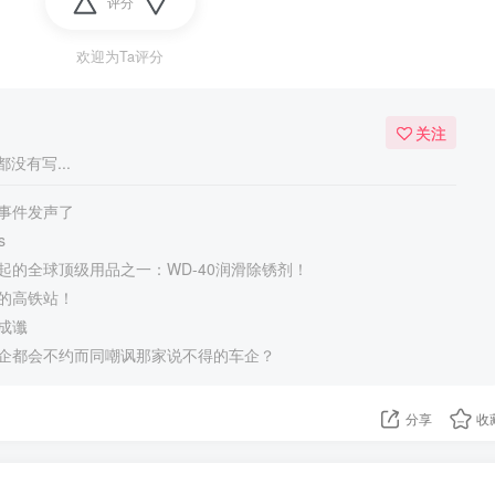
评分
欢迎为Ta评分
关注
没有写...
事件发声了
s
起的全球顶级用品之一：WD-40润滑除锈剂！
的高铁站！
成谶
企都会不约而同嘲讽那家说不得的车企？
分享
收