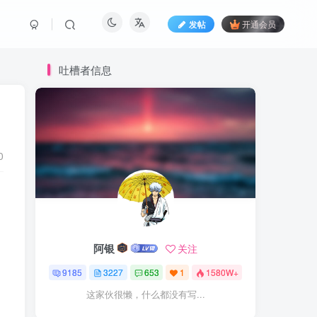
发帖
开通会员
吐槽者信息
0
阿银
关注
9185
3227
653
1
1580W+
这家伙很懒，什么都没有写...