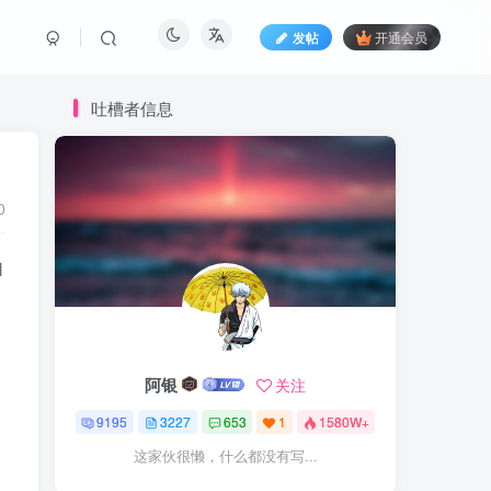
发帖
开通会员
吐槽者信息
0
自
阿银
关注
9195
3227
653
1
1580W+
这家伙很懒，什么都没有写...