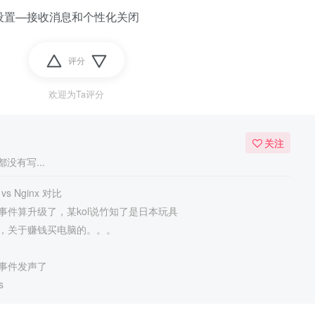
设置—接收消息和个性化关闭
评分
欢迎为Ta评分
关注
没有写...
 vs Nginx 对比
事件算升级了，某kol说竹知了是日本玩具
，关于赚钱买电脑的。。。
事件发声了
s