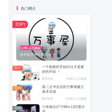
热门槽点
TOP1
3.7W+人已阅读
效率提升率计算方法！
一个粗糙的开始往往才是最
TOP2
好的开始 ！
2年前
3.6W+人已阅读
第二次冲击后的万事屋建立
TOP3
基本完成
2年前
3.6W+人已阅读
小米推出27寸Mini LED显示
TOP4
器