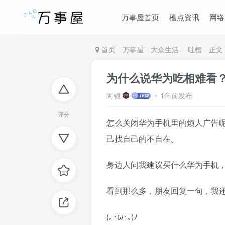
万事屋首页
槽点资讯
网络
首页
万事屋
大众生活
吐槽
正文
为什么说华为吃相难看
阿银
1年前发布
评分
怎么关闭华为手机里的烦人广告
己找自己的不自在。
身边人问我建议买什么华为手机
看到那么多，朋友回复一句，我还是
(｡･ω･｡)ﾉ