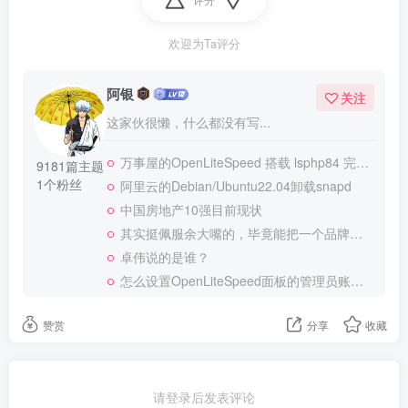
欢迎为Ta评分
阿银
关注
这家伙很懒，什么都没有写...
万事屋的OpenLiteSpeed 搭载 lsphp84 完整安装 Composer
9181篇主题
1个粉丝
阿里云的Debian/Ubuntu22.04卸载snapd
中国房地产10强目前现状
其实挺佩服余大嘴的，毕竟能把一个品牌做到全民嘲笑恶搞，真的不容易
卓伟说的是谁？
怎么设置OpenLiteSpeed面板的管理员账号和密码？
赞赏
分享
收藏
请登录后发表评论