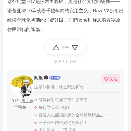
这些机型不仅是技术里程碑，更是社会文化的镜像——
诺基亚3310承载着千禧年简约实用主义，Razr V3折射出
经济全球化初期的消费升级，而iPhone则标志着数字原
住民时代的降临。
评分
欢迎为Ta评分
阿银
关注
这家伙很懒，什么都没有写...
有媒体对竹知了事件发声了
9191篇主题
1个粉丝
每日学英语小tips
普通人也能买的起的全球顶级用品之一：WD-40润滑除锈剂！
一千公里内最好的高铁站！
十年孤喊，一语成谶