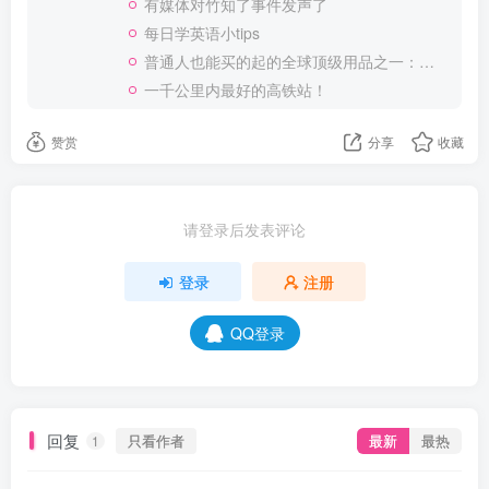
有媒体对竹知了事件发声了
每日学英语小tips
普通人也能买的起的全球顶级用品之一：WD-40润滑除锈剂！
一千公里内最好的高铁站！
赞赏
分享
收藏
请登录后发表评论
登录
注册
QQ登录
回复
只看作者
最新
最热
1