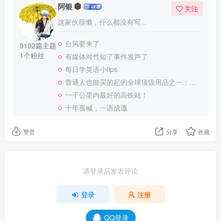
阿银
关注
这家伙很懒，什么都没有写...
台风要来了
9192篇主题
1个粉丝
有媒体对竹知了事件发声了
每日学英语小tips
普通人也能买的起的全球顶级用品之一：WD-40润滑除锈剂！
一千公里内最好的高铁站！
十年孤喊，一语成谶
赞赏
分享
收藏
请登录后发表评论
登录
注册
QQ登录