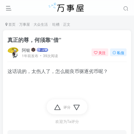
首页
万事屋
大众生活
吐槽
正文
真正的尊，何须靠“借”
阿银
关注
私信
1年前发布
39次阅读
这话说的，太伤人了，怎么能良币驱逐劣币呢？
评分
欢迎为Ta评分