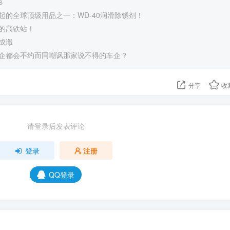
s
起的全球顶级用品之一：WD-40润滑除锈剂！
的高铁站！
成谶
企都会不约而同嘲讽那家说不得的车企？
分享
收
请登录后发表评论
登录
注册
QQ登录