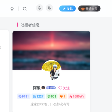
发帖
开通会员
吐槽者信息
0
阿银
关注
9191
3227
653
1
1580W+
这家伙很懒，什么都没有写...