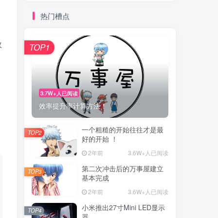
热门槽点
政
TOP1
3.7W+人已阅读
效率提升率计算方法！
一个粗糙的开始往往才是最
TOP2
好的开始 ！
2年前
3.6W+人已阅读
第二次冲击后的万事屋建立
TOP3
基本完成
2年前
3.6W+人已阅读
小米推出27寸Mini LED显示
TOP4
器