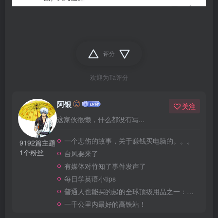
欢迎为Ta评分
阿银
关注
这家伙很懒，什么都没有写...
一个悲伤的故事，关于赚钱买电脑的。。。
9192篇主题
1个粉丝
台风要来了
有媒体对竹知了事件发声了
每日学英语小tips
普通人也能买的起的全球顶级用品之一：WD-40润滑除锈剂！
一千公里内最好的高铁站！
赞赏
分享
收藏
请登录后发表评论