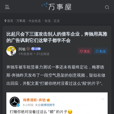
首页
万事屋
大众生活
生活
正文
比起只会下三滥攻击别人的借车企业，奔驰用高雅
的广告讽刺它们这辈子都学不会
阿银
关注
私信
1年前发布
21次阅读
奔驰车被车租赁暴力测试一事还未有最终定论，梅赛德
斯-奔驰昨天发布了一段空气悬架的创意视频，疑似在做
出回应，并配文案“打赌你绝对没看过这么“颠”的片子”。