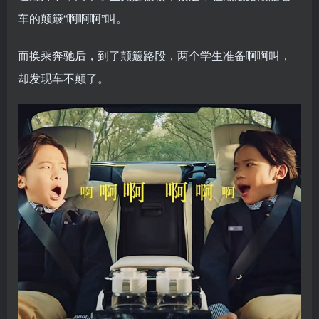
车的颠簸“啊啊啊”叫。
而换乘奔驰后，到了颠簸路段，两个学生准备啊啊叫，
却发现车不颠了。