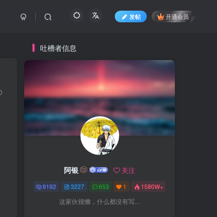
发帖
开通会员
吐槽者信息
0
阿银
关注
9192
3227
653
1
1580W+
这家伙很懒，什么都没有写...