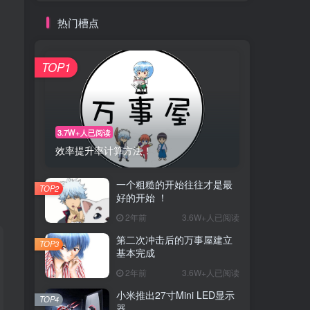
热门槽点
TOP1
3.7W+人已阅读
效率提升率计算方法！
一个粗糙的开始往往才是最
TOP2
好的开始 ！
2年前
3.6W+人已阅读
第二次冲击后的万事屋建立
TOP3
基本完成
2年前
3.6W+人已阅读
小米推出27寸Mini LED显示
TOP4
器