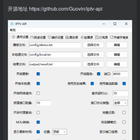
开源地址 https://github.com/Guovin/iptv-api