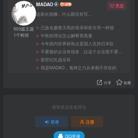
MADAO
关注
这家伙很懒，什么都没有写...
已故名媛蔡天凤的母亲和前夫哥一样狠
503篇主题
1个粉丝
中医的理论怎么解释青蒿素
今年国内世界杯热点是国人支持日本队
不要脸的企业有很多，比这个企业更不要脸的，应该就没有了
新世纪礼崩乐坏
我是MADAO，鬼神之力从来都不存在的
分享
收藏
请登录后发表评论
登录
注册
QQ登录