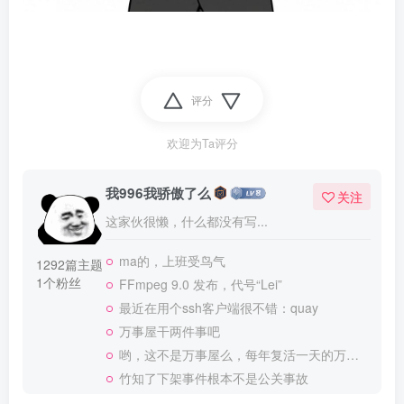
评分
欢迎为Ta评分
我996我骄傲了么
关注
这家伙很懒，什么都没有写...
ma的，上班受鸟气
1292篇主题
1个粉丝
FFmpeg 9.0 发布，代号“Lei”
最近在用个ssh客户端很不错：quay
万事屋干两件事吧
哟，这不是万事屋么，每年复活一天的万事屋
竹知了下架事件根本不是公关事故